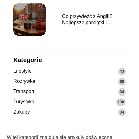
Co przywieźć z Anglii?
Najlepsze pamiątki i
upominki
Kategorie
Lifestyle
43
Rozrywka
68
Transport
34
Turystyka
138
Zakupy
34
W tej kategorii znajdują się artykuły poświęcone