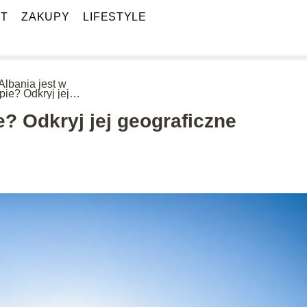
T
ZAKUPY
LIFESTYLE
Albania jest w
pie? Odkryj jej
raficzne tajemnice!
e? Odkryj jej geograficzne