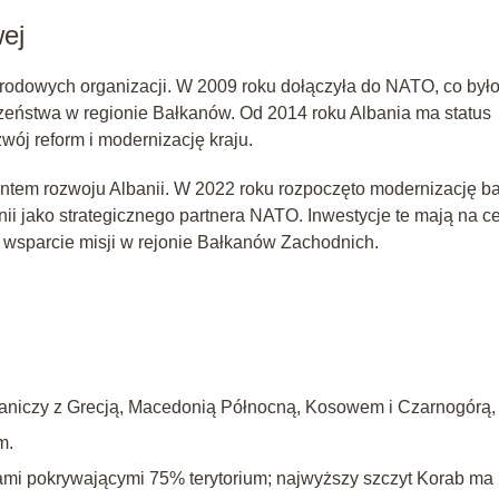
ej
rodowych organizacji. W 2009 roku dołączyła do NATO, co był
eczeństwa w regionie Bałkanów. Od 2014 roku Albania ma status
wój reform i modernizację kraju.
entem rozwoju Albanii. W 2022 roku rozpoczęto modernizację b
nii jako strategicznego partnera NATO. Inwestycje te mają na c
z wsparcie misji w rejonie Bałkanów Zachodnich.
raniczy z Grecją, Macedonią Północną, Kosowem i Czarnogórą,
m.
rami pokrywającymi 75% terytorium; najwyższy szczyt Korab ma