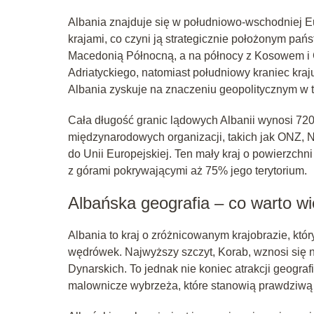
Albania znajduje się w południowo-wschodniej E
krajami, co czyni ją strategicznie położonym pań
Macedonią Północną, a na północy z Kosowem i 
Adriatyckiego, natomiast południowy kraniec kra
Albania zyskuje na znaczeniu geopolitycznym w t
Cała długość granic lądowych Albanii wynosi 720
międzynarodowych organizacji, takich jak ONZ, 
do Unii Europejskiej. Ten mały kraj o powierzchn
z górami pokrywającymi aż 75% jego terytorium.
Albańska geografia – co warto w
Albania to kraj o zróżnicowanym krajobrazie, któ
wędrówek. Najwyższy szczyt, Korab, wznosi się n
Dynarskich. To jednak nie koniec atrakcji geografi
malownicze wybrzeża, które stanowią prawdziwą g