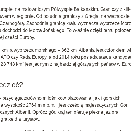
uropie, na malowniczym Półwyspie Bałkańskim. Graniczy z kil
stwem w regionie. Od południa graniczy z Grecją, na wschodzie 
Czarnogórą. Zachodnią granicę kraju wyznacza wybrzeże Mor
ju dochodzi do Morza Jońskiego. To właśnie dzięki temu położe
ej części Europy.
 km, a wybrzeża morskiego – 362 km. Albania jest członkiem w
NATO czy Rada Europy, a od 2014 roku posiada status kandyda
i 28 748 km² jest jednym z najbardziej górzystych państw w Euro
iedzieć?
ry przyciąga zarówno miłośników plażowania, jak i górskich
a wysokość 2764 m n.p.m. i jest częścią majestatycznych Gór
cznych Albanii. Oprócz gór, kraj ten oferuje piękne jeziora i
ratkę dla turystów.