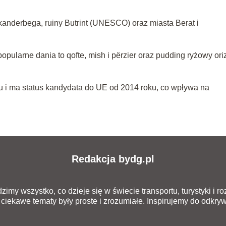
Skanderbega, ruiny Butrint (UNESCO) oraz miasta Berat i
opularne dania to qofte, mish i përzier oraz pudding ryżowy ori
u i ma status kandydata do UE od 2014 roku, co wpływa na
Redakcja bydg.pl
zimy wszystko, co dzieje się w świecie transportu, turystyki i 
ciekawe tematy były proste i zrozumiałe. Inspirujemy do odkryw