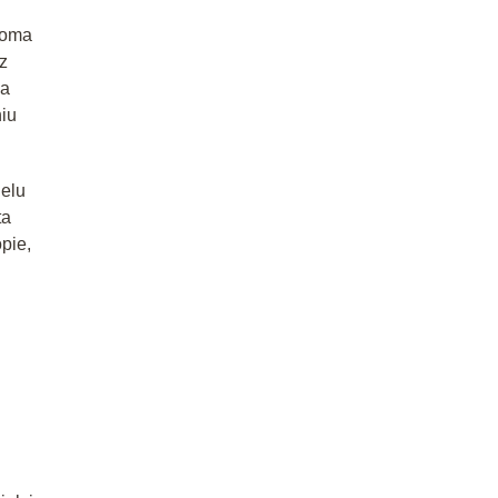
koma
z
za
niu
ielu
ta
pie,