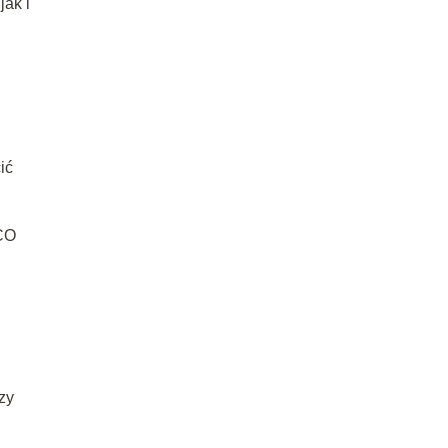
jak i
ić
SCO
zy