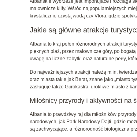
Albańskie wybrzeże jest imponujące i rozciąga si
malownicze klify. Wśród najpopularniejszych mie
krystalicznie czystą wodą czy Vlora, gdzie spotyka
Jakie są główne atrakcje turystyc
Albania to kraj pełen różnorodnych atrakcji tury
pięknych plaż, przez malownicze góry, po bogatą hi
uwagę na liczne zabytki oraz naturalne perły, któ
Do najważniejszych atrakcji należą m.in. twierd
oraz miasta takie jak Berat, znane jako „miasto
zasługuje także Gjirokastra, urokliwe miasto z k
Miłośnicy przyrody i aktywności na
Albania to prawdziwy raj dla miłośników przyrod
narodowych, jak Park Narodowy Dajti, gdzie możn
są zachwycające, a różnorodność biologiczna prz