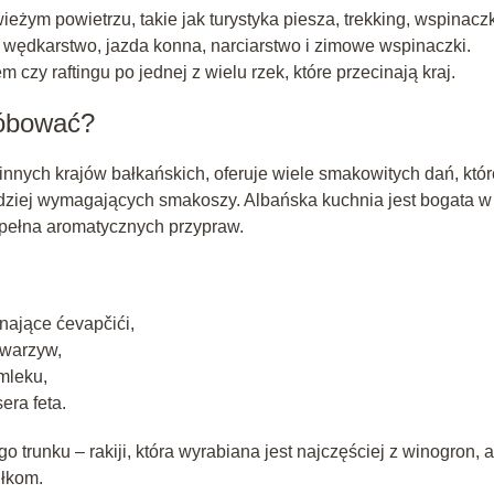
ieżym powietrzu, takie jak turystyka piesza, trekking, wspinacz
 wędkarstwo, jazda konna, narciarstwo i zimowe wspinaczki.
czy raftingu po jednej z wielu rzek, które przecinają kraj.
róbować?
nnych krajów bałkańskich, oferuje wiele smakowitych dań, któr
dziej wymagających smakoszy. Albańska kuchnia jest bogata w
i pełna aromatycznych przypraw.
nające ćevapčići,
 warzyw,
mleku,
era feta.
runku – rakiji, która wyrabiana jest najczęściej z winogron, a
iłkom.