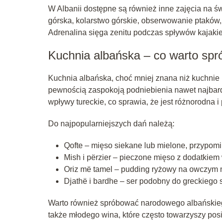
W Albanii dostępne są również inne zajęcia na św
górska, kolarstwo górskie, obserwowanie ptaków,
Adrenalina sięga zenitu podczas spływów kajakiem 
Kuchnia albańska – co warto sp
Kuchnia albańska, choć mniej znana niż kuchnie i
pewnością zaspokoją podniebienia nawet najbar
wpływy tureckie, co sprawia, że jest różnorodna 
Do najpopularniejszych dań należą:
Qofte – mięso siekane lub mielone, przypomi
Mish i përzier – pieczone mięso z dodatkiem
Oriz më tamel – pudding ryżowy na owczym 
Djathë i bardhe – ser podobny do greckiego s
Warto również spróbować narodowego albańskiego t
także młodego wina, które często towarzyszy pos