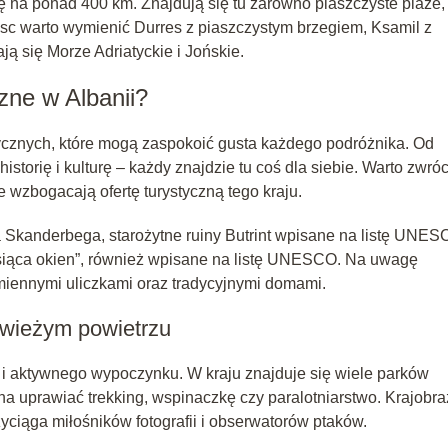
ę na ponad 400 km. Znajdują się tu zarówno piaszczyste plaże, 
jsc warto wymienić Durres z piaszczystym brzegiem, Ksamil z
ją się Morze Adriatyckie i Jońskie.
zne w Albanii?
stycznych, które mogą zaspokoić gusta każdego podróżnika. Od
storię i kulturę – każdy znajdzie tu coś dla siebie. Warto zwróc
re wzbogacają ofertę turystyczną tego kraju.
za Skanderbega, starożytne ruiny Butrint wpisane na listę UNE
 tysiąca okien”, również wpisane na listę UNESCO. Na uwagę
amiennymi uliczkami oraz tradycyjnymi domami.
 świeżym powietrzu
y i aktywnego wypoczynku. W kraju znajduje się wiele parków
a uprawiać trekking, wspinaczkę czy paralotniarstwo. Krajobra
yciąga miłośników fotografii i obserwatorów ptaków.