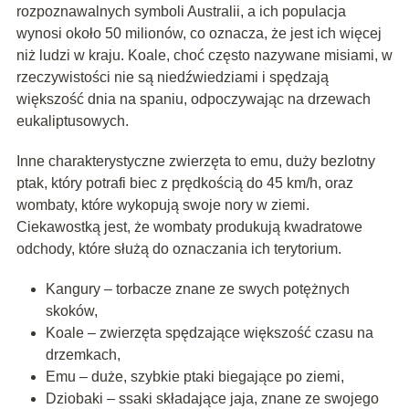
rozpoznawalnych symboli Australii, a ich populacja
wynosi około 50 milionów, co oznacza, że jest ich więcej
niż ludzi w kraju. Koale, choć często nazywane misiami, w
rzeczywistości nie są niedźwiedziami i spędzają
większość dnia na spaniu, odpoczywając na drzewach
eukaliptusowych.
Inne charakterystyczne zwierzęta to emu, duży bezlotny
ptak, który potrafi biec z prędkością do 45 km/h, oraz
wombaty, które wykopują swoje nory w ziemi.
Ciekawostką jest, że wombaty produkują kwadratowe
odchody, które służą do oznaczania ich terytorium.
Kangury – torbacze znane ze swych potężnych
skoków,
Koale – zwierzęta spędzające większość czasu na
drzemkach,
Emu – duże, szybkie ptaki biegające po ziemi,
Dziobaki – ssaki składające jaja, znane ze swojego