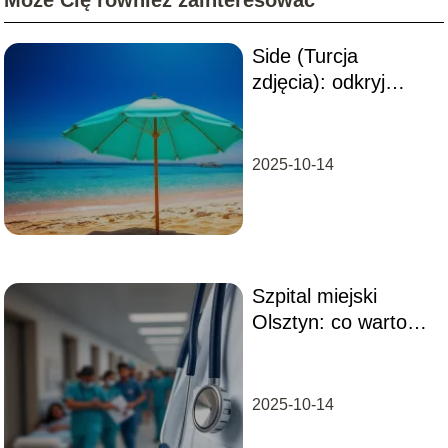
Side (Turcja
zdjęcia): odkryj
piękno Side w
naszych zdjęciach!
2025-10-14
Szpital miejski
Olsztyn: co warto
wiedzieć o usługach
i oddziałach?
2025-10-14