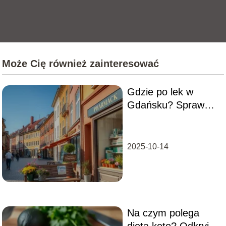
Może Cię również zainteresować
Gdzie po lek w
Gdańsku? Sprawdź
dostępne apteki i ich
godziny!
2025-10-14
Na czym polega
dieta keto? Odkryj