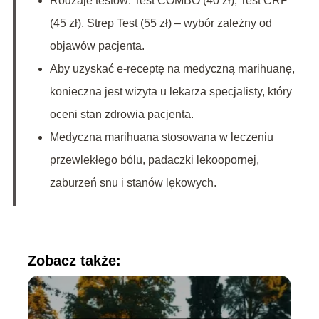
Rodzaje testów: Test COMBO (40 zł), Test CRP
(45 zł), Strep Test (55 zł) – wybór zależny od
objawów pacjenta.
Aby uzyskać e-receptę na medyczną marihuanę,
konieczna jest wizyta u lekarza specjalisty, który
oceni stan zdrowia pacjenta.
Medyczna marihuana stosowana w leczeniu
przewlekłego bólu, padaczki lekoopornej,
zaburzeń snu i stanów lękowych.
Zobacz także: