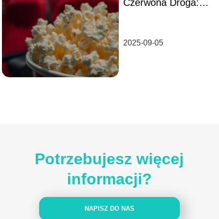
Czerwona Droga:
odkryj najlepsze
seanse filmowe
2025-09-05
Potrzebujesz więcej
informacji?
NAPISZ DO NAS