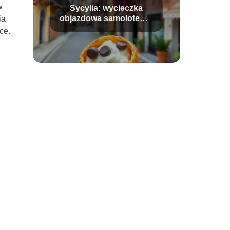
w
Sycylia: wycieczka
objazdowa samolotem –
ia
co warto wiedzieć?
ce.