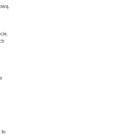
jową.
cie.
ch
a
 to