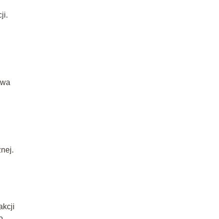
ji.
twa
nej.
akcji
o