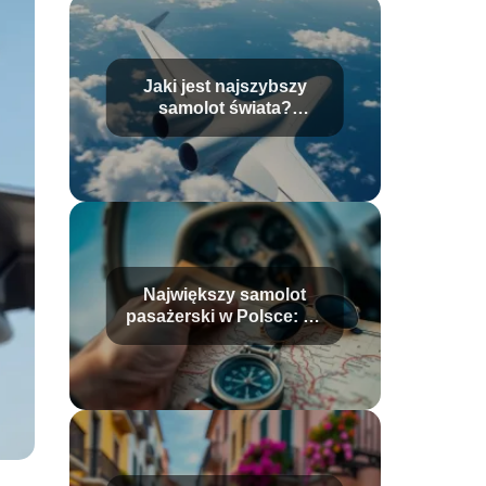
Jaki jest najszybszy
samolot świata?
Prędkość i rekordy
wyjaśnione
Największy samolot
pasażerski w Polsce: co
warto wiedzieć?