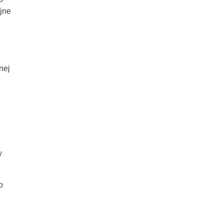
jne
h
nej
w
o