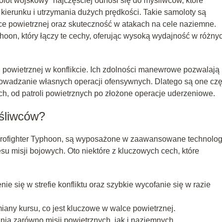
olot wojskowy” najczęściej odnosi się do myśliwców, które
 kierunku i utrzymania dużych prędkości. Takie samoloty są
e powietrznej oraz skuteczność w atakach na cele naziemne.
hoon, który łączy te cechy, oferując wysoką wydajność w różny
 powietrznej w konflikcie. Ich zdolności manewrowe pozwalają
rowadzanie własnych operacji ofensywnych. Dlatego są one czę
, od patroli powietrznych po złożone operacje uderzeniowe.
yśliwców?
rofighter Typhoon, są wyposażone w zaawansowane technolog
esu misji bojowych. Oto niektóre z kluczowych cech, które
e się w strefie konfliktu oraz szybkie wycofanie się w razie
any kursu, co jest kluczowe w walce powietrznej.
a zarówno misji powietrznych, jak i naziemnych.