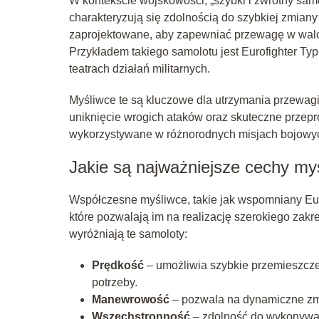
W kontekście wojskowości, „szybki i zwrotny sam
charakteryzują się zdolnością do szybkiej zmiany
zaprojektowane, aby zapewniać przewagę w walc
Przykładem takiego samolotu jest Eurofighter Typ
teatrach działań militarnych.
Myśliwce te są kluczowe dla utrzymania przewagi
uniknięcie wrogich ataków oraz skuteczne przep
wykorzystywane w różnorodnych misjach bojowych
Jakie są najważniejsze cechy m
Współczesne myśliwce, takie jak wspomniany Eu
które pozwalają im na realizację szerokiego zakr
wyróżniają te samoloty:
Prędkość
– umożliwia szybkie przemieszczeni
potrzeby.
Manewrowość
– pozwala na dynamiczne zmi
Wszechstronność
– zdolność do wykonywani