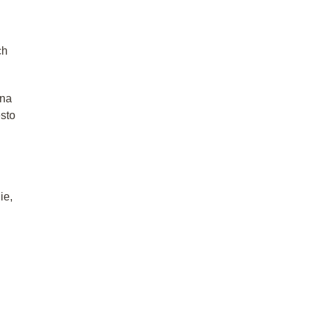
ch
 na
sto
ie,