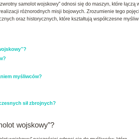
 zwrotny samolot wojskowy” odnosi się do maszyn, które łączą 
alizacji różnorodnych misji bojowych. Zrozumienie tego pojęc
nych oraz historycznych, które kształtują współczesne myśliw
 wojskowy”?
ów?
waniem myśliwców?
czesnych sił zbrojnych?
molot wojskowy”?