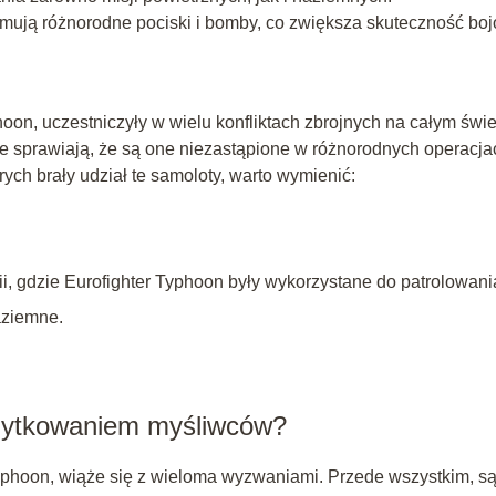
mują różnorodne pociski i bomby, co zwiększa skuteczność bo
oon, uczestniczyły w wielu konfliktach zbrojnych na całym świe
 sprawiają, że są one niezastąpione w różnorodnych operacja
ych brały udział te samoloty, warto wymienić:
bii, gdzie Eurofighter Typhoon były wykorzystane do patrolowani
aziemne.
użytkowaniem myśliwców?
yphoon, wiąże się z wieloma wyzwaniami. Przede wszystkim, są