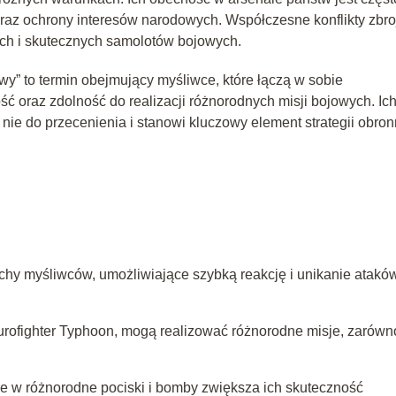
oraz ochrony interesów narodowych. Współczesne konflikty zbro
ch i skutecznych samolotów bojowych.
y” to termin obejmujący myśliwce, które łączą w sobie
raz zdolność do realizacji różnorodnych misji bojowych. Ic
nie do przecenienia i stanowi kluczowy element strategii obron
hy myśliwców, umożliwiające szybką reakcję i unikanie atakó
Eurofighter Typhoon, mogą realizować różnorodne misje, zarówn
 w różnorodne pociski i bomby zwiększa ich skuteczność