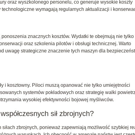
ry oraz wyszkolonego personelu, co generuje wysokie koszty
technologiczne wymagają regularnych aktualizacji i konserwac
 ponoszenia znacznych kosztów. Wydatki te obejmują nie tylko
onserwacji oraz szkolenia pilotów i obsługi technicznej. Warto
 pod uwagę strategiczne znaczenie tych maszyn dla bezpieczeńs
ły i kosztowny. Piloci muszą opanować nie tylko umiejętności
nsowanych systemów pokładowych oraz strategię walki powietrz
utrzymania wysokiej efektywności bojowej myśliwców.
współczesnych sił zbrojnych?
 siłach zbrojnych, ponieważ zapewniają możliwość szybkiej re
różnych warunkach. Ich obecność w arsenale państw jest częst