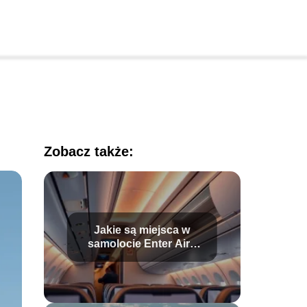
Zobacz także:
Jakie są miejsca w
samolocie Enter Air?
Przewodnik po Boeing
737-800