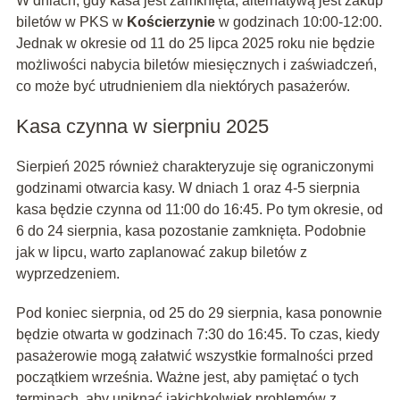
W dniach, gdy kasa jest zamknięta, alternatywą jest zakup
biletów w PKS w
Kościerzynie
w godzinach 10:00-12:00.
Jednak w okresie od 11 do 25 lipca 2025 roku nie będzie
możliwości nabycia biletów miesięcznych i zaświadczeń,
co może być utrudnieniem dla niektórych pasażerów.
Kasa czynna w sierpniu 2025
Sierpień 2025 również charakteryzuje się ograniczonymi
godzinami otwarcia kasy. W dniach 1 oraz 4-5 sierpnia
kasa będzie czynna od 11:00 do 16:45. Po tym okresie, od
6 do 24 sierpnia, kasa pozostanie zamknięta. Podobnie
jak w lipcu, warto zaplanować zakup biletów z
wyprzedzeniem.
Pod koniec sierpnia, od 25 do 29 sierpnia, kasa ponownie
będzie otwarta w godzinach 7:30 do 16:45. To czas, kiedy
pasażerowie mogą załatwić wszystkie formalności przed
początkiem września. Ważne jest, aby pamiętać o tych
terminach, aby uniknąć jakichkolwiek problemów z