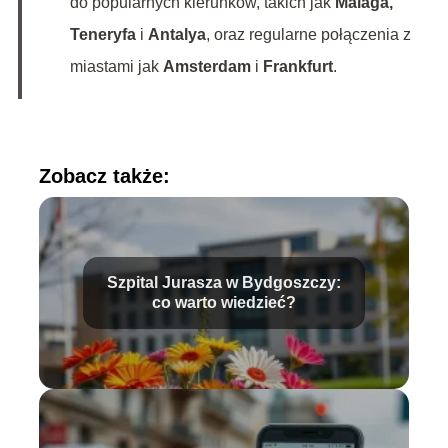
do popularnych kierunków, takich jak
Malaga,
Teneryfa
i
Antalya
, oraz regularne połączenia z
miastami jak
Amsterdam
i
Frankfurt
.
Zobacz także:
Szpital Jurasza w Bydgoszczy:
co warto wiedzieć?