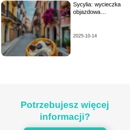
Sycylia: wycieczka
objazdowa
samolotem – co
warto wiedzieć?
2025-10-14
Potrzebujesz więcej
informacji?