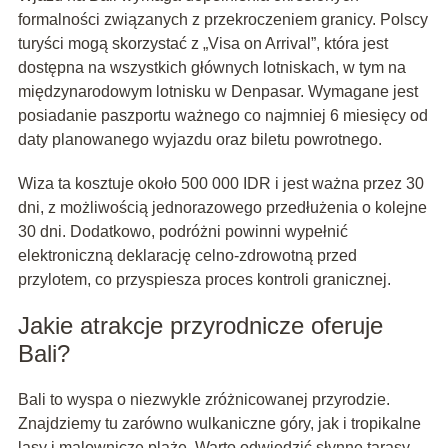
formalności związanych z przekroczeniem granicy. Polscy
turyści mogą skorzystać z „Visa on Arrival”, która jest
dostępna na wszystkich głównych lotniskach, w tym na
międzynarodowym lotnisku w Denpasar. Wymagane jest
posiadanie paszportu ważnego co najmniej 6 miesięcy od
daty planowanego wyjazdu oraz biletu powrotnego.
Wiza ta kosztuje około 500 000 IDR i jest ważna przez 30
dni, z możliwością jednorazowego przedłużenia o kolejne
30 dni. Dodatkowo, podróżni powinni wypełnić
elektroniczną deklarację celno-zdrowotną przed
przylotem, co przyspiesza proces kontroli granicznej.
Jakie atrakcje przyrodnicze oferuje
Bali?
Bali to wyspa o niezwykle zróżnicowanej przyrodzie.
Znajdziemy tu zarówno wulkaniczne góry, jak i tropikalne
lasy i malownicze plaże. Warto odwiedzić słynne tarasy