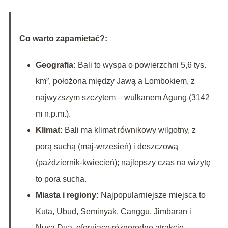
Co warto zapamietać?:
Geografia:
Bali to wyspa o powierzchni 5,6 tys.
km², położona między Jawą a Lombokiem, z
najwyższym szczytem – wulkanem Agung (3142
m n.p.m.).
Klimat:
Bali ma klimat równikowy wilgotny, z
porą suchą (maj-wrzesień) i deszczową
(październik-kwiecień); najlepszy czas na wizytę
to pora sucha.
Miasta i regiony:
Najpopularniejsze miejsca to
Kuta, Ubud, Seminyak, Canggu, Jimbaran i
Nusa Dua, oferujące różnorodne atrakcje